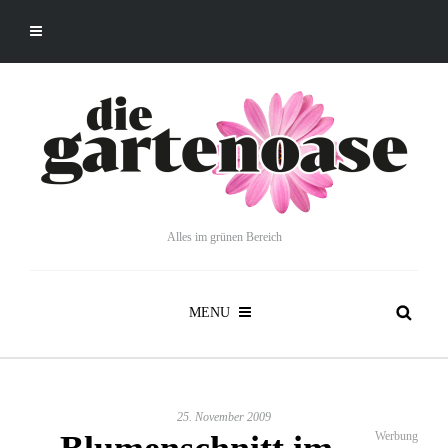
Alles im grünen Bereich
MENU
25. November 2009
Werbung