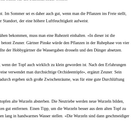
 Im Sommer sei es daher auch gut, wenn man die Pflanzen ins Freie stellt,
ger Standort, der eine höhere Luftfeuchtigkeit aufweist.
ühen bekommen, muss man eine Ruhezeit einhalten. «In dieser ist die
betont Zeuner. Gärtner Pinske würde den Pflanzen in der Ruhephase von vier
llte der Hobbygärtner die Wassergaben drosseln und den Dünger absetzen.
, wenn der Topf auch wirklich zu klein geworden ist. Nach den Erfahrungen
erweise verwendet man durchsichtige Orchideentöpfe», ergänzt Zeuner. Sein
Dadurch ergeben sich große Zwischenräume, was für eine gute Durchlüftung
pfen alte Wurzeln absterben. Die Neutriebe werden neue Wurzeln bilden,
lten gut entfernen. Einen Tipp, um die Wurzeln besser aus dem alten Topf zu
ten lang in handwarmes Wasser stellen. «Die Wurzeln sind dann geschmeidiger