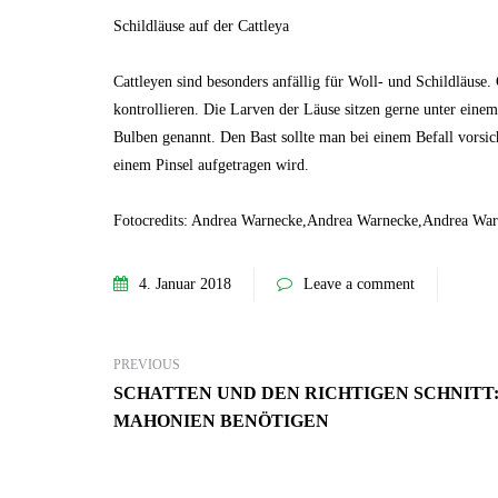
Schildläuse auf der Cattleya
Cattleyen sind besonders anfällig für Woll- und Schildläuse.
kontrollieren. Die Larven der Läuse sitzen gerne unter einem
Bulben genannt. Den Bast sollte man bei einem Befall vorsi
einem Pinsel aufgetragen wird.
7. Juni 2023
Mehr Ambiente auf der Terrasse –
so einfach lässt sich der Sitzbereich
Fotocredits: Andrea Warnecke,Andrea Warnecke,Andrea Wa
stilvoll aufwerten!
GARTEN-RATGEBER
4. Januar 2018
Leave a comment
PREVIOUS
SCHATTEN UND DEN RICHTIGEN SCHNITT
MAHONIEN BENÖTIGEN