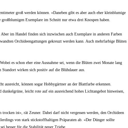
 Zentimeter groß werden können. «Daneben gibt es aber auch eher kleinblumige
ie großblumigen Exemplare im Schnitt nur etwa drei Knospen haben.
la. Aber im Handel finden sich inzwischen auch Exemplare in anderen Farben
erwandten Orchideengattungen gekreuzt werden kann. Auch mehrfarbige Blüten
. Wobei es schon eher eine Ausnahme sei, wenn die Blüten zwei Monate lang
 Standort wirken sich positiv auf die Blühdauer aus.
cht ausreicht, können sogar Hobbygärtner an der Blattfarbe erkennen.
 dunkelgrüne, leicht rote auf ein ausreichend hohes Lichtangebot hinweisen,
trocken ist», rät Zeuner. Dabei darf nicht vergessen werden, den Orchideen
lerdings von stark stickstoffhaltigen Präparaten ab. «Der Dünger sollte
i besser für die Stabilität neuer Triebe.