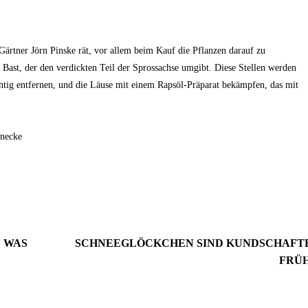
 Gärtner Jörn Pinske rät, vor allem beim Kauf die Pflanzen darauf zu
 Bast, der den verdickten Teil der Sprossachse umgibt. Diese Stellen werden
chtig entfernen, und die Läuse mit einem Rapsöl-Präparat bekämpfen, das mit
2. September 2024
Wie du mit Kunstpflanz
11. November 2022
Garten verschönern 
Gartenmöbel winterfest machen –
rnecke
GARTEN-RATGEBER
,
GARTENG
die wichtigsten Aufgaben
TIPPS UND IDEEN
PFLANZEN
,
TIPPS UND 
: WAS
SCHNEEGLÖCKCHEN SIND KUNDSCHAFT
FRÜ