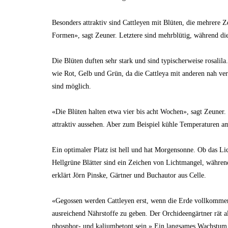
Besonders attraktiv sind Cattleyen mit Blüten, die mehrere
Formen», sagt Zeuner. Letztere sind mehrblütig, während d
Die Blüten duften sehr stark und sind typischerweise rosali
wie Rot, Gelb und Grün, da die Cattleya mit anderen nah v
sind möglich.
«Die Blüten halten etwa vier bis acht Wochen», sagt Zeuner
attraktiv aussehen. Aber zum Beispiel kühle Temperaturen am
Ein optimaler Platz ist hell und hat Morgensonne. Ob das Li
Hellgrüne Blätter sind ein Zeichen von Lichtmangel, während
erklärt Jörn Pinske, Gärtner und Buchautor aus Celle.
«Gegossen werden Cattleyen erst, wenn die Erde vollkommen 
ausreichend Nährstoffe zu geben. Der Orchideengärtner rät al
phosphor- und kaliumbetont sein.» Ein langsames Wachstum se