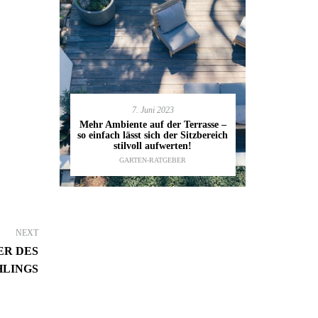
7. Juni 2023
en deinen
11.
Mehr Ambiente auf der Terrasse –
kannst
so einfach lässt sich der Sitzbereich
Gartenmöbel
ESTALTUNG
,
stilvoll aufwerten!
die wic
IDEEN
GARTEN-RATGEBER
TI
NEXT
ER DES
HLINGS