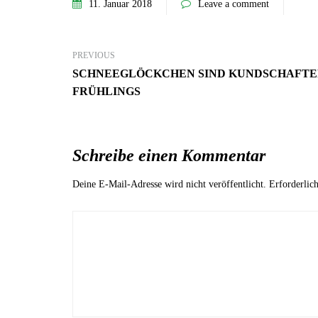
11. Januar 2018
Leave a comment
PREVIOUS
SCHNEEGLÖCKCHEN SIND KUNDSCHAFTE
FRÜHLINGS
7. Juni 2023
Mehr Ambiente auf der Terrasse –
so einfach lässt sich der Sitzbereich
stilvoll aufwerten!
Schreibe einen Kommentar
GARTEN-RATGEBER
Deine E-Mail-Adresse wird nicht veröffentlicht.
Erforderlic