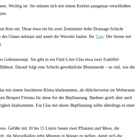
en. Wichtig ist: Sie müssen sich mit einem Korken passgenau verschließen
iert.
t Kies ein. Diese etwa ein bis zwei Zentimeter hohe Drainage-Schicht
n des Glases aufstaut und somit die Wurzeln faulen. Ihr
Tipp
: Die Steine mit
t.
eheimrezept. Sie gibt in ein Fünf-Liter-Glas etwa zwei Esslöffel
 Blähton. Darauf folgt eine Schicht gewöhnliche Blumenerde – so viel, wie die
mit einem feuchteren Klima klarkommen, als üblicherweise im Wohnraum
m Beispiel Fittonia für diese Art der Bepflanzung. Baehner greift aber auch
igkeit klarkommen. Ein Glas mit dieser Bepflanzung sollte allerdings in einer
oos. Gefäße mit 10 bis 15 Litern fassen zwei Pflanzen und Moos, die
lt, die Wurzelballen zehn Minuten in Wasser zu stellen, damit sich die