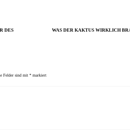
R DES
WAS DER KAKTUS WIRKLICH B
2. September 2024
Wie du mit Kunstpflanz
11. November 2022
Garten verschönern 
Gartenmöbel winterfest machen –
GARTEN-RATGEBER
,
GARTENG
die wichtigsten Aufgaben
TIPPS UND IDEEN
PFLANZEN
,
TIPPS UND 
he Felder sind mit
*
markiert