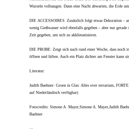
Wurzeln vollsaugen. Dann eine Nacht abwarten, die Erde um 
DIE ACCESSOIRES: Zusätzlich folgt etwas Dekoration – am b
wenig Gießwasser wird ebenfalls gegeben – aber nur gerade s
Zeit gegeben, um sich zu akklimatisieren.
DIE PROBE: Zeigt sich nach rund einer Woche, dass noch imme
öffnen und lüften. Auch ein Platz dichter am Fenster kann sin
Literatur:
Judith Baehner: Groen in Glas: Alles over terrarium, FO
auf Niederländisch verfügbar)
Fotocredits: Simone A. Mayer,Simone A. Mayer,Judith Baehne
Baehner