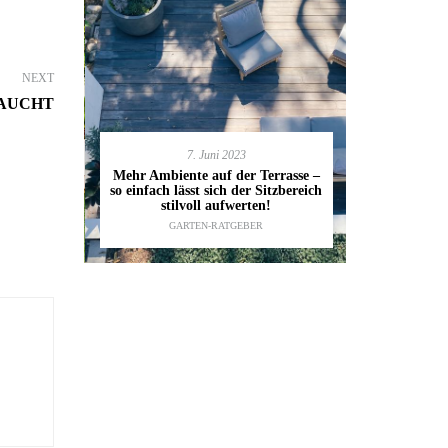
NEXT
RAUCHT
7. Juni 2023
en deinen
11.
Mehr Ambiente auf der Terrasse –
kannst
so einfach lässt sich der Sitzbereich
Gartenmöbel
ESTALTUNG
,
stilvoll aufwerten!
die wic
IDEEN
GARTEN-RATGEBER
TI