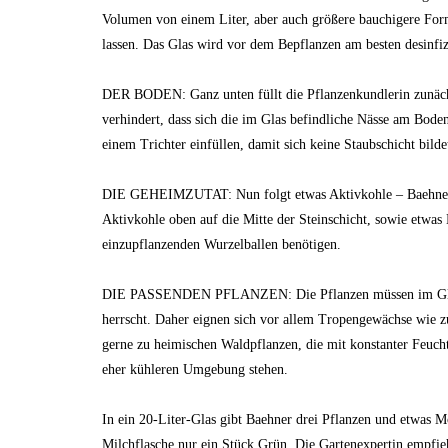
Volumen von einem Liter, aber auch größere bauchigere Form
lassen. Das Glas wird vor dem Bepflanzen am besten desinfiz
DER BODEN: Ganz unten füllt die Pflanzenkundlerin zunächs
verhindert, dass sich die im Glas befindliche Nässe am Bode
einem Trichter einfüllen, damit sich keine Staubschicht bilde
DIE GEHEIMZUTAT: Nun folgt etwas Aktivkohle – Baehners G
Aktivkohle oben auf die Mitte der Steinschicht, sowie etwas
einzupflanzenden Wurzelballen benötigen.
DIE PASSENDEN PFLANZEN: Die Pflanzen müssen im Glas 
herrscht. Daher eignen sich vor allem Tropengewächse wie zu
gerne zu heimischen Waldpflanzen, die mit konstanter Feucht
eher kühleren Umgebung stehen.
In ein 20-Liter-Glas gibt Baehner drei Pflanzen und etwas M
Milchflasche nur ein Stück Grün. Die Gartenexpertin empfieh