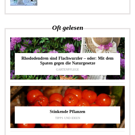
Oft gelesen
Rhododendren sind Flachwurzler – oder: Mit dem
Spaten gegen die Naturgesetze
GARTENPFLEGE
Stinkende Pflanzen
TIPPS UND IDEEN