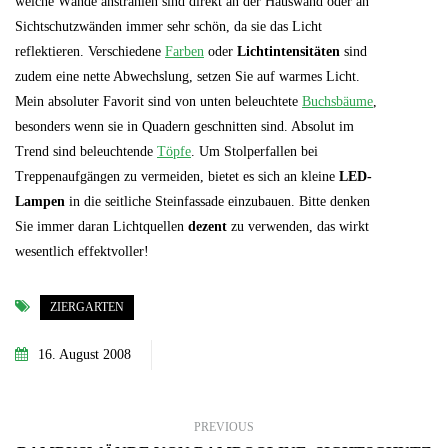
welche Wände anstrahlen sind direkt an der Hauswand oder an
Sichtschutzwänden immer sehr schön, da sie das Licht
reflektieren. Verschiedene
Farben
oder
Lichtintensitäten
sind
zudem eine nette Abwechslung, setzen Sie auf warmes Licht.
Mein absoluter Favorit sind von unten beleuchtete
Buchsbäume
,
besonders wenn sie in Quadern geschnitten sind. Absolut im
Trend sind beleuchtende
Töpfe
. Um Stolperfallen bei
Treppenaufgängen zu vermeiden, bietet es sich an kleine
LED-
Lampen
in die seitliche Steinfassade einzubauen. Bitte denken
Sie immer daran Lichtquellen
dezent
zu verwenden, das wirkt
wesentlich effektvoller!
ZIERGARTEN
16. August 2008
PREVIOUS