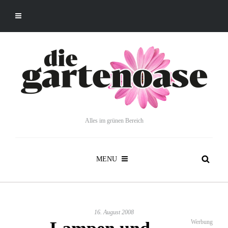
Alles im grünen Bereich
MENU
16. August 2008
Werbung