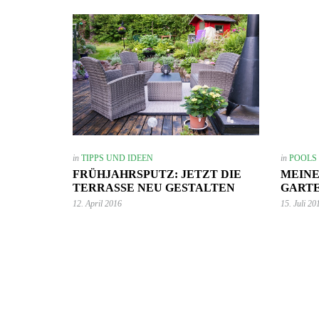
7. Juni 2023
Mehr Ambiente auf der Terrasse –
in
TIPPS UND IDEEN
in
POOLS
so einfach lässt sich der Sitzbereich
FRÜHJAHRSPUTZ: JETZT DIE
MEINE
stilvoll aufwerten!
TERRASSE NEU GESTALTEN
GART
GARTEN-RATGEBER
12. April 2016
15. Juli 20