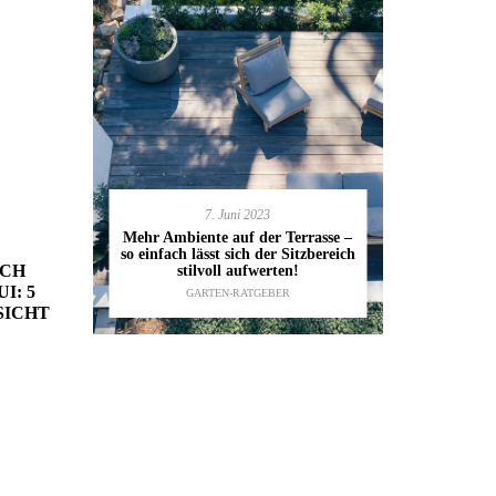
7. Juni 2023
en deinen
11.
Mehr Ambiente auf der Terrasse –
kannst
so einfach lässt sich der Sitzbereich
Gartenmöbel
ESTALTUNG
,
ACH
stilvoll aufwerten!
die wic
I: 5
IDEEN
GARTEN-RATGEBER
TI
SICHT