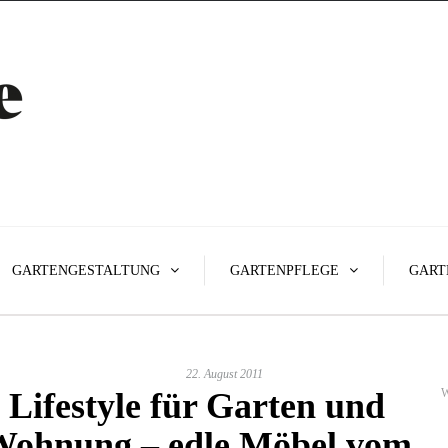
GARTENGESTALTUNG
GARTENPFLEGE
GART
22. August 2011
Lifestyle für Garten und
W
ohnung – edle Möbel vom