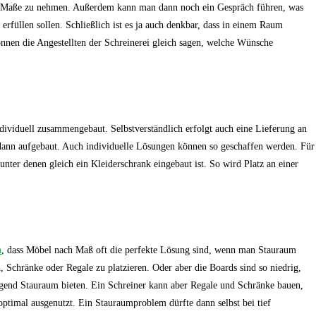
ie Maße zu nehmen. Außerdem kann man dann noch ein Gespräch führen, was
rfüllen sollen. Schließlich ist es ja auch denkbar, dass in einem Raum
nen die Angestellten der Schreinerei gleich sagen, welche Wünsche
ividuell zusammengebaut. Selbstverständlich erfolgt auch eine Lieferung an
dann aufgebaut. Auch individuelle Lösungen können so geschaffen werden. Für
nter denen gleich ein Kleiderschrank eingebaut ist. So wird Platz an einer
n
, dass Möbel nach Maß oft die perfekte Lösung sind, wenn man Stauraum
, Schränke oder Regale zu platzieren. Oder aber die Boards sind so niedrig,
nügend Stauraum bieten. Ein Schreiner kann aber Regale und Schränke bauen,
optimal ausgenutzt. Ein Stauraumproblem dürfte dann selbst bei tief