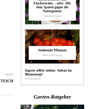
Flachwurzler – oder: Mit
dem Spaten gegen die
Naturgesetze
GARTENPFLEGE
Stinkende Pflanzen
TIPPS UND IDEEN
Ingwer selber ziehen: Anbau im
Blumentopf
NEXT
NUTZGARTEN
NTEICH
Garten-Ratgeber