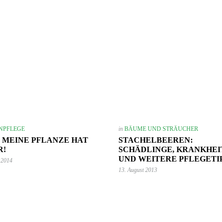
NPFLEGE
in
BÄUME UND STRÄUCHER
, MEINE PFLANZE HAT
STACHELBEEREN:
R!
SCHÄDLINGE, KRANKHEI
UND WEITERE PFLEGETI
 2014
13. August 2013