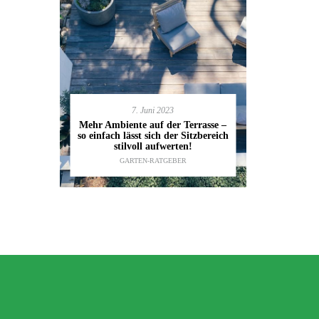
7. Juni 2023
en deinen
11.
Mehr Ambiente auf der Terrasse –
kannst
so einfach lässt sich der Sitzbereich
Gartenmöbel
ESTALTUNG
,
stilvoll aufwerten!
die wic
IDEEN
GARTEN-RATGEBER
TI