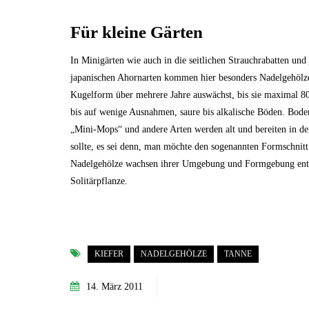
Für kleine Gärten
In Minigärten wie auch in die seitlichen Strauchrabatten und
japanischen Ahornarten kommen hier besonders Nadelgehölze
Kugelform über mehrere Jahre auswächst, bis sie maximal 80 
bis auf wenige Ausnahmen, saure bis alkalische Böden. Bod
„Mini-Mops“ und andere Arten werden alt und bereiten in d
sollte, es sei denn, man möchte den sogenannten Formschnitt
Nadelgehölze wachsen ihrer Umgebung und Formgebung entspr
Solitärpflanze.
KIEFER
NADELGEHÖLZE
TANNE
14. März 2011