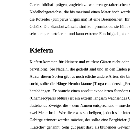
Garten bildhaft prägen, zugleich zu weiteren gestalterische
Nadelholzgewächse, die bis maximal einen Meter hoch werd
die Rotzeder (Juniperus virginiana) ist eine Besonderheit. Ih
Gehölz. Die Standortwünsche sind kompromisslos: sie fühlt s
sehr temperaturtolerant und kann extreme Feuchtigkeit, abe
Kiefern
Kiefern kommen für kleinere und mittlere Gärten nicht oder
parviflora). Sie Nadeln, die gedreht sind und an den Enden 
Außer diesen Sorten gibt es noch etliche andere Arten, die 
sucht, sollte die Hänge-Hemlocktanne (Tsuga canadensis „Pe
herabhängen. Er braucht einen absolut exponierten Standort 
(Chamaecyparis obtusa) ist ein extrem langsam wachsendes 
abstehende Zweige, die – dem Namen entsprechend – muschel
zwei Meter breit. Wer die etwas stacheligen, jedoch sehr in
Gebirge erinnert werden möchte, der sollte eine Bergkiefer 
„Latsche“ genannt. Sehr gut passt dazu als blühendes Gewäc