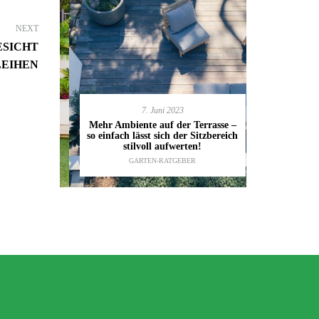
NEXT
ESICHT
EIHEN
7. Juni 2023
en deinen
11.
Mehr Ambiente auf der Terrasse –
kannst
so einfach lässt sich der Sitzbereich
Gartenmöbel
ESTALTUNG
,
stilvoll aufwerten!
die wic
IDEEN
GARTEN-RATGEBER
TI