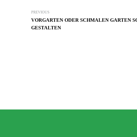
PREVIOUS
VORGARTEN ODER SCHMALEN GARTEN S
GESTALTEN
7. Juni 2023
Mehr Ambiente auf der Terrasse –
so einfach lässt sich der Sitzbereich
stilvoll aufwerten!
GARTEN-RATGEBER