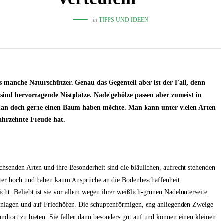
in
TIPPS UND IDEEN
es manche Naturschützer. Genau das Gegenteil aber ist der Fall, denn
sind hervorragende Nistplätze. Nadelgehölze passen aber zumeist in
 man doch gerne einen Baum haben möchte. Man kann unter vielen Arten
ahrzehnte Freude hat.
hsenden Arten und ihre Besonderheit sind die bläulichen, aufrecht stehenden
ter hoch und haben kaum Ansprüche an die Bodenbeschaffenheit.
cht. Beliebt ist sie vor allem wegen ihrer weißlich-grünen Nadelunterseite.
anlagen und auf Friedhöfen. Die schuppenförmigen, eng anliegenden Zweige
dtort zu bieten. Sie fallen dann besonders gut auf und können einen kleinen