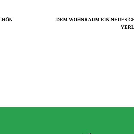
CHÖN
DEM WOHNRAUM EIN NEUES G
VERL
2. September 2024
Wie du mit Kunstpflanz
11. November 2022
Garten verschönern 
Gartenmöbel winterfest machen –
GARTEN-RATGEBER
,
GARTENG
die wichtigsten Aufgaben
TIPPS UND IDEEN
PFLANZEN
,
TIPPS UND 