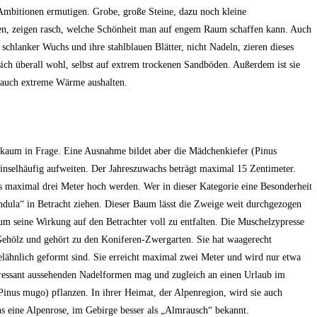
n Ambitionen ermutigen. Grobe, große Steine, dazu noch kleine
en, zeigen rasch, welche Schönheit man auf engem Raum schaffen kann. Auch
r schlanker Wuchs und ihre stahlblauen Blätter, nicht Nadeln, zieren dieses
ich überall wohl, selbst auf extrem trockenen Sandböden. Außerdem ist sie
r auch extreme Wärme aushalten.
 kaum in Frage. Eine Ausnahme bildet aber die Mädchenkiefer (Pinus
pinselhäufig aufweiten. Der Jahreszuwachs beträgt maximal 15 Zentimeter.
bis maximal drei Meter hoch werden. Wer in dieser Kategorie eine Besonderheit
ndula“ in Betracht ziehen. Dieser Baum lässt die Zweige weit durchgezogen
um seine Wirkung auf den Betrachter voll zu entfalten. Die Muschelzypresse
Gehölz und gehört zu den Koniferen-Zwergarten. Sie hat waagerecht
ähnlich geformt sind. Sie erreicht maximal zwei Meter und wird nur etwa
teressant aussehenden Nadelformen mag und zugleich an einen Urlaub im
(Pinus mugo) pflanzen. In ihrer Heimat, der Alpenregion, wird sie auch
hs eine Alpenrose, im Gebirge besser als „Almrausch“ bekannt.