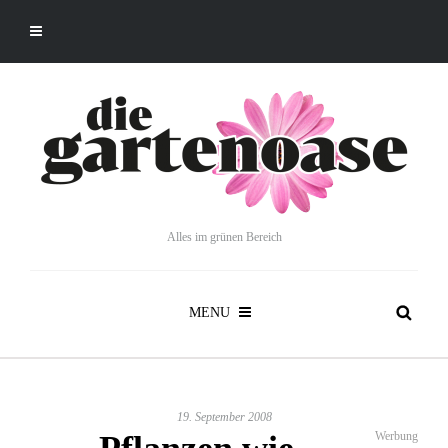
Alles im grünen Bereich
MENU
19. September 2008
Werbung