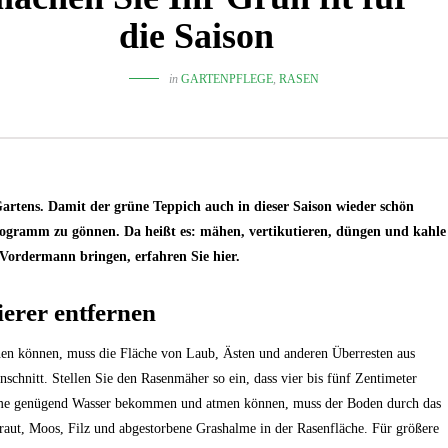
die Saison
in
GARTENPFLEGE
,
RASEN
Gartens. Damit der grüne Teppich auch in dieser Saison wieder schön
rogramm zu gönnen. Da heißt es: mähen, vertikutieren, düngen und kahle
Vordermann bringen, erfahren Sie hier.
erer entfernen
en können, muss die Fläche von Laub, Ästen und anderen Überresten aus
nschnitt. Stellen Sie den Rasenmäher so ein, dass vier bis fünf Zentimeter
alme genügend Wasser bekommen und atmen können, muss der Boden durch das
raut, Moos, Filz und abgestorbene Grashalme in der Rasenfläche. Für größere