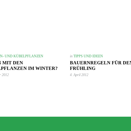
2. September 2024
N- UND KÜBELPFLANZEN
in
TIPPS UND IDEEN
Wie du mit Kunstpflanz
11. November 2022
 MIT DEN
BAUERNREGELN FÜR DE
Garten verschönern 
Gartenmöbel winterfest machen –
PFLANZEN IM WINTER?
FRÜHLING
GARTEN-RATGEBER
,
GARTENG
die wichtigsten Aufgaben
r 2012
4. April 2012
TIPPS UND IDEEN
PFLANZEN
,
TIPPS UND 