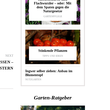
Flachwurzler – oder: Mit
dem Spaten gegen die
Naturgesetze
GARTENPFLEGE
Stinkende Pflanzen
NEXT
TIPPS UND IDEEN
EN – P
TERN
Ingwer selber ziehen: Anbau im
Blumentopf
NUTZGARTEN
Garten-Ratgeber