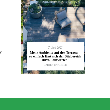
7. Juni 2023
en deinen
11.
N
Mehr Ambiente auf der Terrasse –
kannst
so einfach lässt sich der Sitzbereich
Gartenmöbel
ESTALTUNG
,
stilvoll aufwerten!
die wic
IDEEN
GARTEN-RATGEBER
TI