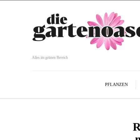
Alles im grünen Bereich
PFLANZEN
R
m