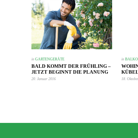
in
GARTENGERÄTE
in
BALKO
7. Juni 2023
BALD KOMMT DER FRÜHLING –
WOHIN
Mehr Ambiente auf der Terrasse –
so einfach lässt sich der Sitzbereich
JETZT BEGINNT DIE PLANUNG
KÜBEL
stilvoll aufwerten!
20. Januar 2016
18. Oktobe
GARTEN-RATGEBER