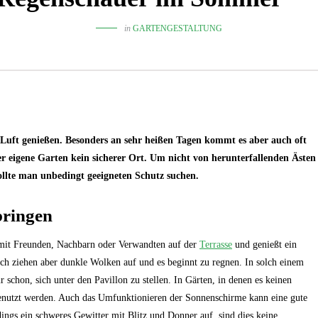
in
GARTENGESTALTUNG
ft genießen. Besonders an sehr heißen Tagen kommt es aber auch oft
er eigene Garten kein sicherer Ort. Um nicht von herunterfallenden Ästen
ollte man unbedingt geeigneten Schutz suchen.
bringen
 mit Freunden, Nachbarn oder Verwandten auf der
Terrasse
und genießt ein
lich ziehen aber dunkle Wolken auf und es beginnt zu regnen. In solch einem
 schon, sich unter den Pavillon zu stellen. In Gärten, in denen es keinen
enutzt werden. Auch das Umfunktionieren der Sonnenschirme kann eine gute
ings ein schweres Gewitter mit Blitz und Donner auf, sind dies keine