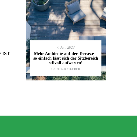
7. Juni 2023
en deinen
11.
 IST
Mehr Ambiente auf der Terrasse –
kannst
so einfach lässt sich der Sitzbereich
Gartenmöbel
ESTALTUNG
,
stilvoll aufwerten!
die wic
IDEEN
GARTEN-RATGEBER
TI