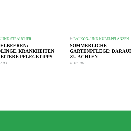
 UND STRÄUCHER
in
BALKON- UND KÜBELPFLANZEN
2. September 2024
HELBEEREN:
SOMMERLICHE
Wie du mit Kunstpflanz
11. November 2022
LINGE, KRANKHEITEN
GARTENPFLEGE: DARAUF
Garten verschönern 
Gartenmöbel winterfest machen –
EITERE PFLEGETIPPS
ZU ACHTEN
GARTEN-RATGEBER
,
GARTENG
die wichtigsten Aufgaben
 2013
4. Juli 2013
TIPPS UND IDEEN
PFLANZEN
,
TIPPS UND 