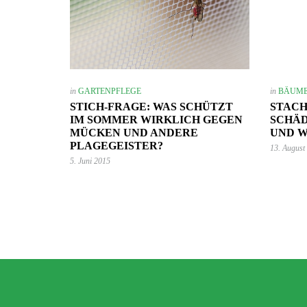
in
GARTENPFLEGE
in
BÄUME
STICH-FRAGE: WAS SCHÜTZT
STAC
7. Juni 2023
IM SOMMER WIRKLICH GEGEN
SCHÄD
Mehr Ambiente auf der Terrasse –
so einfach lässt sich der Sitzbereich
MÜCKEN UND ANDERE
UND W
stilvoll aufwerten!
PLAGEGEISTER?
13. August
GARTEN-RATGEBER
5. Juni 2015