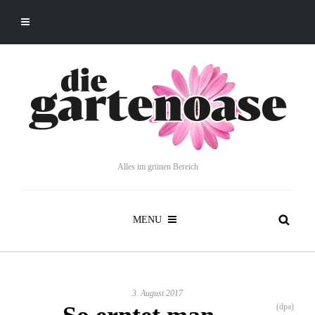
Alles im grünen Bereich
MENU
3. August 2017
(dpa)