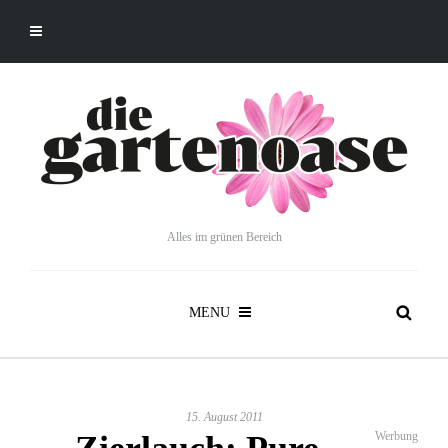
Alles im grünen Bereich
MENU
15. August 2011
Werbung