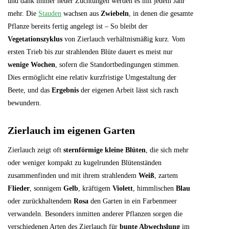
und dank immer neuer Züchtungen werden es mit jedem Jahr
mehr. Die
Stauden
wachsen aus
Zwiebeln
, in denen die gesamte
Pflanze bereits fertig angelegt ist – So bleibt der
Vegetationszyklus
von Zierlauch verhältnismäßig kurz. Vom
ersten Trieb bis zur strahlenden Blüte dauert es meist nur
wenige Wochen
, sofern die Standortbedingungen stimmen.
Dies ermöglicht eine relativ kurzfristige Umgestaltung der
Beete, und das
Ergebnis
der eigenen Arbeit lässt sich rasch
bewundern.
Zierlauch im eigenen Garten
Zierlauch zeigt oft
sternförmige kleine Blüten
, die sich mehr
oder weniger kompakt zu kugelrunden Blütenständen
zusammenfinden und mit ihrem strahlendem
Weiß
, zartem
Flieder
, sonnigem
Gelb
, kräftigem
Violett
, himmlischen
Blau
oder zurückhaltendem
Rosa
den Garten in ein Farbenmeer
verwandeln. Besonders inmitten anderer Pflanzen sorgen die
verschiedenen Arten des Zierlauch für
bunte Abwechslung
im