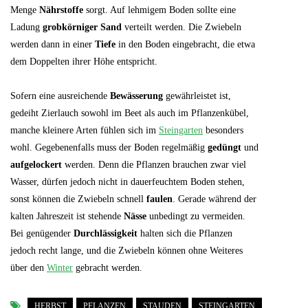
Menge
Nährstoffe
sorgt. Auf lehmigem Boden sollte eine
Ladung
grobkörniger Sand
verteilt werden. Die Zwiebeln
werden dann in einer
Tiefe
in den Boden eingebracht, die etwa
dem Doppelten ihrer Höhe entspricht.
Sofern eine ausreichende
Bewässerung
gewährleistet ist,
gedeiht Zierlauch sowohl im Beet als auch im Pflanzenkübel,
manche kleinere Arten fühlen sich im
Steingarten
besonders
wohl. Gegebenenfalls muss der Boden regelmäßig
gedüngt
und
aufgelockert
werden. Denn die Pflanzen brauchen zwar viel
Wasser, dürfen jedoch nicht in dauerfeuchtem Boden stehen,
sonst können die Zwiebeln schnell
faulen
. Gerade während der
kalten Jahreszeit ist stehende
Nässe
unbedingt zu vermeiden.
Bei genügender
Durchlässigkeit
halten sich die Pflanzen
jedoch recht lange, und die Zwiebeln können ohne Weiteres
über den
Winter
gebracht werden.
HERBST
PFLANZEN
STAUDEN
STEINGARTEN