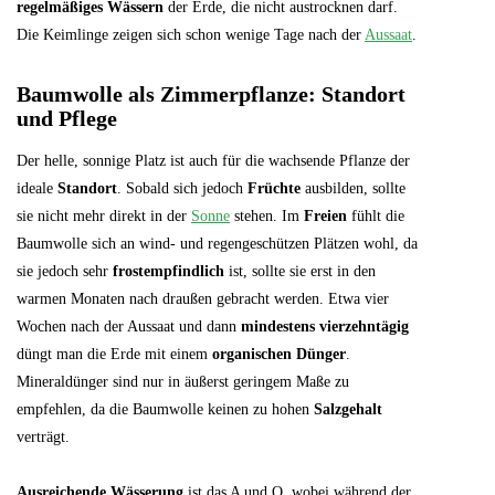
regelmäßiges Wässern
der Erde, die nicht austrocknen darf.
Die Keimlinge zeigen sich schon wenige Tage nach der
Aussaat
.
Baumwolle als Zimmerpflanze: Standort
und Pflege
Der helle, sonnige Platz ist auch für die wachsende Pflanze der
ideale
Standort
. Sobald sich jedoch
Früchte
ausbilden, sollte
sie nicht mehr direkt in der
Sonne
stehen. Im
Freien
fühlt die
Baumwolle sich an wind- und regengeschützen Plätzen wohl, da
sie jedoch sehr
frostempfindlich
ist, sollte sie erst in den
warmen Monaten nach draußen gebracht werden. Etwa vier
Wochen nach der Aussaat und dann
mindestens vierzehntägig
düngt man die Erde mit einem
organischen Dünger
.
Mineraldünger sind nur in äußerst geringem Maße zu
empfehlen, da die Baumwolle keinen zu hohen
Salzgehalt
verträgt.
Ausreichende Wässerung
ist das A und O, wobei während der