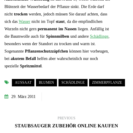
Blütezeit der Wasserbedarf der Pflanze sinkt. Die Erde darf
nicht
trocken
werden, jedoch müssen Sie darauf achten, dass
sich das
Wasser
nicht im Topf
staut
, da die empfindlichen
Wurzeln nicht gern
permanent im Nassen
liegen. Anfällig ist
die Baumwolle auch für
Spinnmilben
und andere
Schädlinge
,
besonders wenn der Standort zu trocken und warm ist.
Sogenannte
Pflanzenschutzzäpfchen
können hier vorbeugen,
bei
akutem Befall
helfen aber wahrscheinlich nur noch
spezielle
Spritzmittel
.
AUSSAAT
BLUMEN
SCHÄDLINGE
ZIMMERPFLANZE
29. März 2011
PREVIOUS
STAUBSAUGER ZUBEHÖR ONLINE KAUFEN