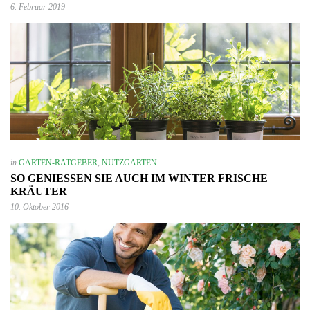
6. Februar 2019
in
GARTEN-RATGEBER
,
NUTZGARTEN
SO GENIESSEN SIE AUCH IM WINTER FRISCHE K
RÄUTER
10. Oktober 2016