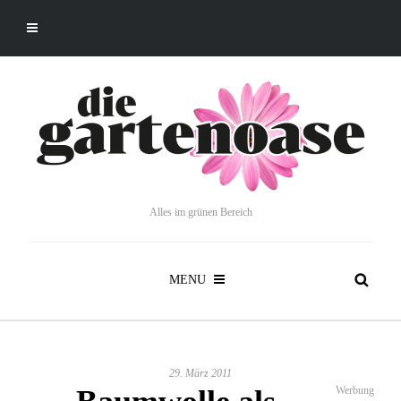
Alles im grünen Bereich
MENU
29. März 2011
Werbung