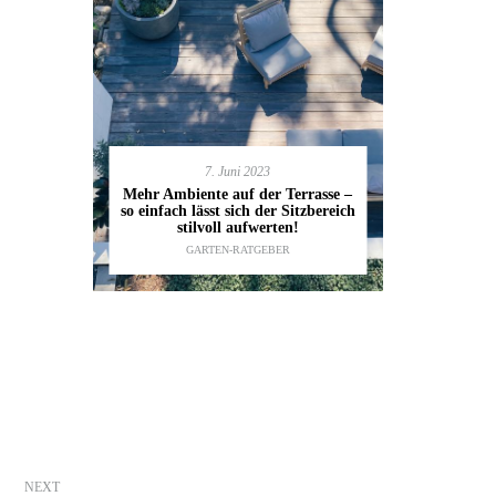
7. Juni 2023
en deinen
11.
Mehr Ambiente auf der Terrasse –
kannst
so einfach lässt sich der Sitzbereich
Gartenmöbel
ESTALTUNG
,
stilvoll aufwerten!
die wic
IDEEN
GARTEN-RATGEBER
TI
NEXT