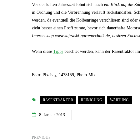
Vor der kalten Jahreszeit lohnt sich auch
ein Blick auf die Zü
in Ordnung und die Verbrennung verläuft rückstandsfrei. S
werden, da eventuell die Kolbenringe verschlissen sind oder d
zieht besser einen Profi zurate, bevor sich dauerhafte Motor
Internetshop www.kajewski-gartentechnik.de, besitzen Fachwe
7. Juni 2023
Wenn diese
Tipps
beachtet werden, kann der Rasentraktor im 
Mehr Ambiente auf der Terrasse –
so einfach lässt sich der Sitzbereich
stilvoll aufwerten!
GARTEN-RATGEBER
Foto: Pixabay, 1438159, Photo-Mix
RASENTRAKTOR
REINIGUNG
WARTUNG
8. Januar 2013
PREVIOUS