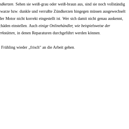
ndkerzen
. Sehen sie weiß-grau oder weiß-braun aus, sind sie noch vollständig
chwarze bzw. dunkle und verrußte Zündkerzen hingegen müssen ausgewechselt
er Motor nicht korrekt eingestellt ist. Wer sich damit nicht genau auskennt,
schäden einstellen. Auch
einige Onlinehändler, wie beispielsweise der
rkstätten
, in denen Reparaturen durchgeführt werden können.
2. September 2024
Frühling wieder „frisch“ an die Arbeit gehen.
Wie du mit Kunstpflanz
11. November 2022
Garten verschönern 
Gartenmöbel winterfest machen –
GARTEN-RATGEBER
,
GARTENG
die wichtigsten Aufgaben
TIPPS UND IDEEN
PFLANZEN
,
TIPPS UND 