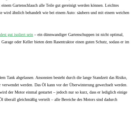
t einem Gartenschlauch alle Teile gut gereinigt werden können. Leichtes
rie wird ähnlich behandelt wie bei einem Auto: säubern und mit einem weichen
est gut isoliert sein
– ein dünnwandiger Gartenschuppen ist nicht optimal,
. Garage oder Keller bieten dem Rasentraktor einen guten Schutz, sodass er im
m Tank abgelassen. Ansonsten besteht durch die lange Standzeit das Risiko,
ehr verwendet werden. Das Öl kann vor der Überwinterung gewechselt werden.
ird der Motor einmal gestartet – jedoch nur so kurz, dass er lediglich einige
l überall gleichmäßig verteilt – alle Bereiche des Motors sind dadurch