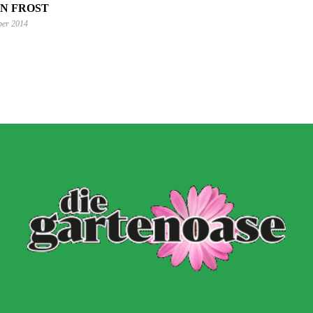
N FROST
ber 2014