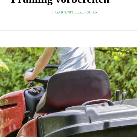
in
GARTENPFLEGE
,
RASEN