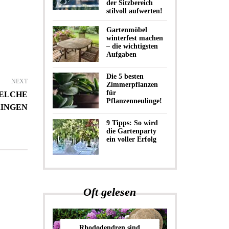
der Sitzbereich
stilvoll aufwerten!
Gartenmöbel
winterfest machen
– die wichtigsten
Aufgaben
Die 5 besten
NEXT
Zimmerpflanzen
für
WELCHE
Pflanzenneulinge!
RINGEN
9 Tipps: So wird
die Gartenparty
ein voller Erfolg
Oft gelesen
Rhododendren sind