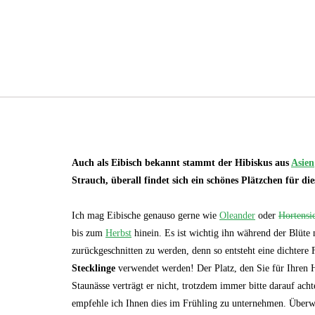
Auch als Eibisch bekannt stammt der Hibiskus aus
Asien
Strauch, überall findet sich ein schönes Plätzchen für di
Ich mag Eibische genauso gerne wie
Oleander
oder
Hortensi
bis zum
Herbst
hinein. Es ist wichtig ihn während der Blüte 
zurückgeschnitten zu werden, denn so entsteht eine dichtere 
Stecklinge
verwendet werden! Der Platz, den Sie für Ihren H
Staunässe verträgt er nicht, trotzdem immer bitte darauf acht
empfehle ich Ihnen dies im Frühling zu unternehmen. Überwi