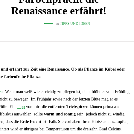
Renaissance erfährt!
in
TIPPS UND IDEEN
und erfährt zur Zeit eine Renaissance. Ob als Pflanze im Kübel oder
ese farbenfrohe Pflanze.
en
. Wenn man weiß wie er richtig zu pflegen ist, dann blüht er vom Frühling
nicht zu bewegen. Im Frühjahr sowie nach der letzten Blüte mag er es
Fülle. Ein
Tipp
von mir: die entfernten
Triebspitzen
können prima
als
ibiskus auswählen, sollte
warm und sonnig
sein, jedoch nicht zu windig.
en, dass die
Erde feucht
ist. Falls Sie vorhaben Ihren Hibiskus umzutopfen,
ntert wird er übrigens bei Temperaturen um die dreizehn Grad Celcius.