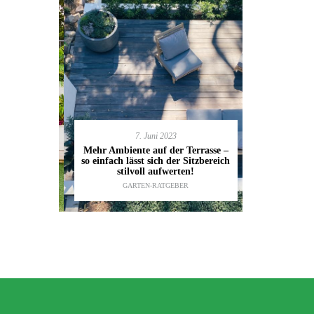
7. Juni 2023
en deinen
11.
Mehr Ambiente auf der Terrasse –
kannst
so einfach lässt sich der Sitzbereich
Gartenmöbel
ESTALTUNG
,
stilvoll aufwerten!
die wic
IDEEN
GARTEN-RATGEBER
TI