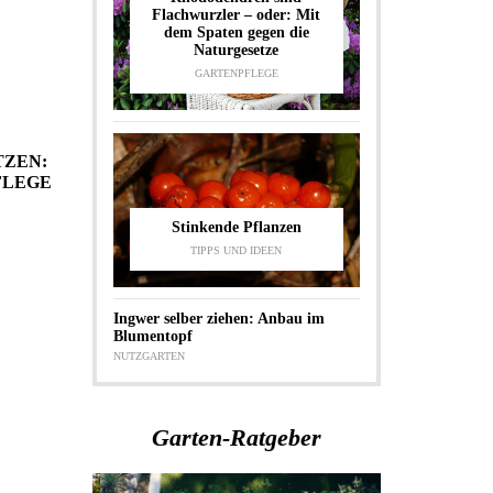
Flachwurzler – oder: Mit
dem Spaten gegen die
Naturgesetze
GARTENPFLEGE
TZEN:
FLEGE
Stinkende Pflanzen
TIPPS UND IDEEN
Ingwer selber ziehen: Anbau im
Blumentopf
NUTZGARTEN
Garten-Ratgeber