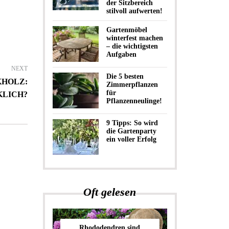
der Sitzbereich
stilvoll aufwerten!
Gartenmöbel
winterfest machen
– die wichtigsten
Aufgaben
NEXT
Die 5 besten
KHOLZ:
Zimmerpflanzen
für
KLICH?
Pflanzenneulinge!
9 Tipps: So wird
die Gartenparty
ein voller Erfolg
Oft gelesen
Rhododendren sind