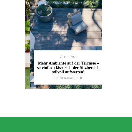
7. Juni 2023
en deinen
11.
Mehr Ambiente auf der Terrasse –
kannst
so einfach lässt sich der Sitzbereich
Gartenmöbel
ESTALTUNG
,
stilvoll aufwerten!
die wic
IDEEN
GARTEN-RATGEBER
TI