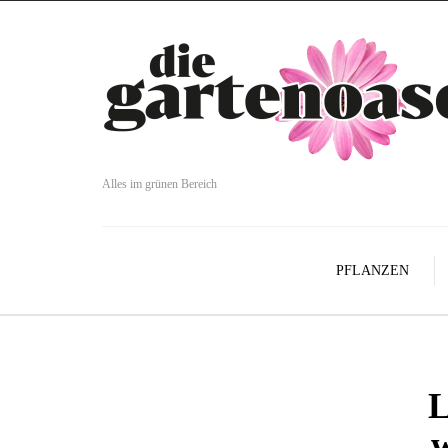
Alles im grünen Bereich
PFLANZEN
L
w