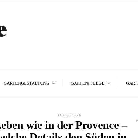
GARTENGESTALTUNG
GARTENPFLEGE
GART
30. August 2008
eben wie in der Provence –
W
elche Details den Süden in