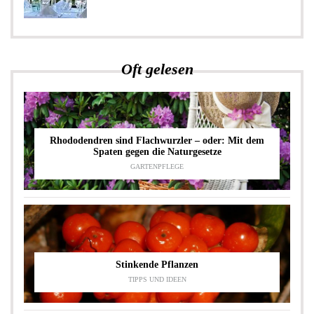
Oft gelesen
Rhododendren sind Flachwurzler – oder: Mit dem
Spaten gegen die Naturgesetze
GARTENPFLEGE
Stinkende Pflanzen
TIPPS UND IDEEN