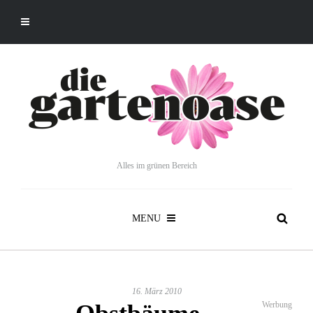
Alles im grünen Bereich
MENU
16. März 2010
Werbung