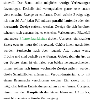
sinnvoll.
Der Baum sollte möglichst
wenige Verletzungen
davontragen. Deshalb sind vorzugshalber ganze Äste anstatt
viele einzelne Zweige zu entfernen. Doch welche Zweige säge
ich nun ab? Auf jeden Fall müssen
parallel laufende
oder sich
kreuzende Zweige
entfernt werden. Zweige die sich berühren
scheuern sich gegenseitig, es entstehen Verletzungen, Pilzbefall
und andere
Pflanzenkrankheiten
drohen. Übrigens, ein
kranker
Zweig oder Ast muss tief ins gesunde Gehölz hinein geschnitten
werden.
Senkrecht
nach oben ragende Äste tragen wenig
Früchte und sind deshalb zu entfernen.
Gabelt sich ein Ast an
der Spitze
, dann ist ein Trieb von beiden herauszuschneiden.
Immer sollten nach
innen wachsende
Zweige
entfernt werden.
Große Schnittflächen müssen mit
Verbundmaterial
, z. B. mit
einem Baumwachs verschlossen werden. Ein Zweig ist im
möglichst frühen Entwicklungsstadium zu entfernen. Übrigens,
nimmt man den
Haupttrieb
des letzten Jahres um 1/3 zurück,
erreicht man eine optimale Verzweigung.