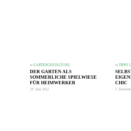
in
GARTENGESTALTUNG
in
TIPPS 
DER GARTEN ALS
SELBS
SOMMERLICHE SPIELWIESE
EIGEN
FÜR HEIMWERKER
CHIC
29. Juni 2012
5. Dezemb