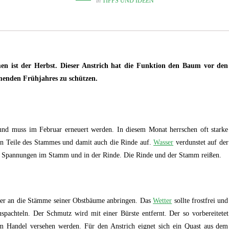
in
TIPPS UND IDEEN
men ist der Herbst. Dieser Anstrich hat die Funktion den Baum vor den
enden Frühjahres zu schützen.
nd muss im Februar erneuert werden. In diesem Monat herrschen oft starke
hon Teile des Stammes und damit auch die Rinde auf.
Wasser
verdunstet auf der
hen Spannungen im Stamm und in der Rinde. Die Rinde und der Stamm reißen.
lber an die Stämme seiner Obstbäume anbringen. Das
Wetter
sollte frostfrei und
spachteln. Der Schmutz wird mit einer Bürste entfernt. Der so vorbereitetet
 Handel versehen werden. Für den Anstrich eignet sich ein Quast aus dem