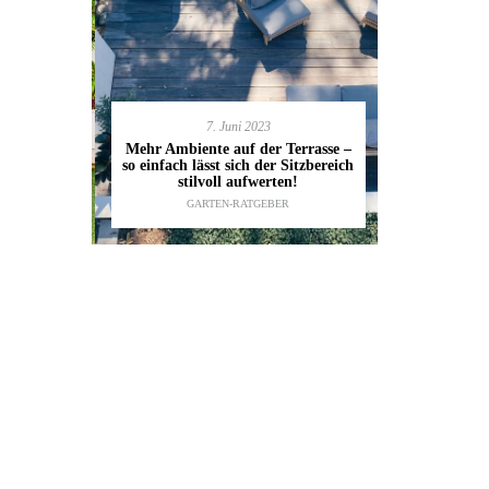
7. Juni 2023
en deinen
11.
Mehr Ambiente auf der Terrasse –
kannst
so einfach lässt sich der Sitzbereich
Gartenmöbel
ESTALTUNG
,
stilvoll aufwerten!
die wic
IDEEN
GARTEN-RATGEBER
TI