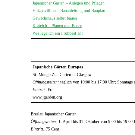
Japanischer Garten – Anlegen und Pflegen
Holzpavillion – Bauanleitung und Bauplan
Gewächshaus selbst bauen
Koiteich – Planen und Bauen
Wie lege ich ein Frühbeet an?
7. Juni 2023
Mehr Ambiente auf der Terrasse –
so einfach lässt sich der Sitzbereich
stilvoll aufwerten!
GARTEN-RATGEBER
Japanische Gärten Europas
St. Mungo Zen Garten in Glasgow
Öffnungszeiten:
täglich von 10:00 bis 17:00 Uhr; Sonntags 
Eintritt:
Frei
www.jgarden.org
Breslau Japanischer Garten
Öffnungszeiten:
1. April bis 31. Oktober von 9:00 bis 19:00 
Eintritt:
75 Cent