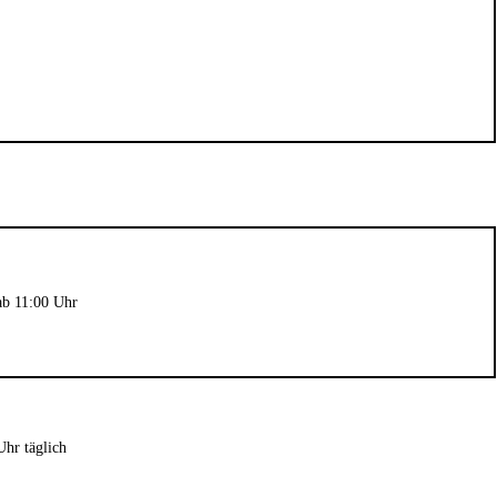
2. September 2024
Wie du mit Kunstpflanz
11. November 2022
Garten verschönern 
Gartenmöbel winterfest machen –
GARTEN-RATGEBER
,
GARTENG
die wichtigsten Aufgaben
TIPPS UND IDEEN
PFLANZEN
,
TIPPS UND 
ab 11:00 Uhr
Uhr täglich