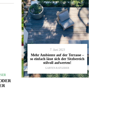
7. Juni 2023
en deinen
11.
Mehr Ambiente auf der Terrasse –
kannst
so einfach lässt sich der Sitzbereich
Gartenmöbel
ESTALTUNG
,
stilvoll aufwerten!
die wic
IDEEN
GARTEN-RATGEBER
TI
SER
 ODER
ER