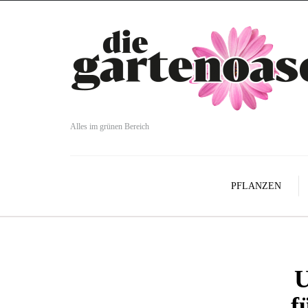
Alles im grünen Bereich
PFLANZEN
U
f