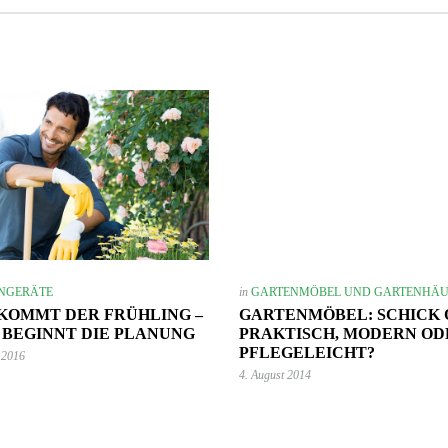
2. September 2024
Wie du mit Kunstpflanz
11. November 2022
Garten verschönern 
Gartenmöbel winterfest machen –
GARTEN-RATGEBER
,
GARTENG
die wichtigsten Aufgaben
TIPPS UND IDEEN
PFLANZEN
,
TIPPS UND 
NGERÄTE
in
GARTENMÖBEL UND GARTENHÄU
KOMMT DER FRÜHLING –
GARTENMÖBEL: SCHICK
 BEGINNT DIE PLANUNG
PRAKTISCH, MODERN OD
PFLEGELEICHT?
 2016
4. August 2014