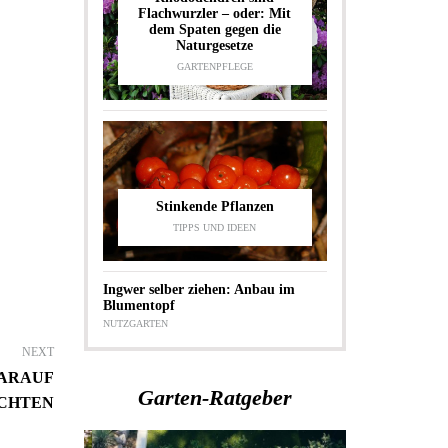
Flachwurzler – oder: Mit
dem Spaten gegen die
Naturgesetze
GARTENPFLEGE
Stinkende Pflanzen
TIPPS UND IDEEN
Ingwer selber ziehen: Anbau im
Blumentopf
NUTZGARTEN
NEXT
DARAUF
Garten-Ratgeber
ACHTEN