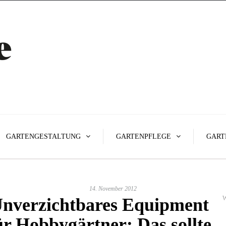
GARTENGESTALTUNG
GARTENPFLEGE
GART
14. November 2012
nverzichtbares Equipment
W
ür Hobbygärtner: Das sollte