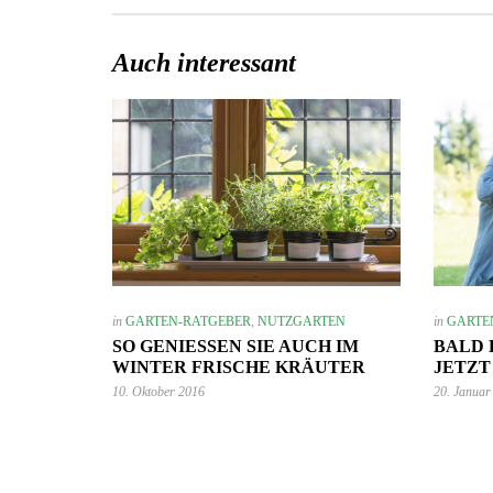
Auch interessant
7. Juni 2023
Mehr Ambiente auf der Terrasse –
so einfach lässt sich der Sitzbereich
stilvoll aufwerten!
GARTEN-RATGEBER
in
GARTEN-RATGEBER
,
NUTZGARTEN
in
GARTE
SO GENIESSEN SIE AUCH IM W
BALD 
INTER FRISCHE KRÄUTER
JETZT
10. Oktober 2016
20. Januar