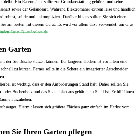
so bleibt. Ein Rasenmäher sollte zur Grundausstattung gehören und seine
Rasenart sowie der Geländeart. Während Elektromäher extrem leise und handlich
d robust, solide und unkompliziert. Darüber hinaus sollten Sie sich einen
 Sie am besten mit diesem Gerät. Es wird vor allem dazu verwendet, um Gras
nden Sie z. B. auf selbst.de
.
ren Garten
mit der Sie Büsche stutzen können. Bei längeren Hecken ist vor allem eine
chnell zu kürzen. Ferner sollte in die Schere ein integrierter Astschneider
en.
ierbei ist wichtig, dass er den Anforderungen Stand hält. Daher sollten Sie
- oder Buchenholz und das Spatenblatt aus gehärtetem Stahl ist. Er hilf Ihnen
 Bäume auszuheben.
Laubsauger. Hiermit lassen sich größere Flächen ganz einfach im Herbst vom
en Sie Ihren Garten pflegen