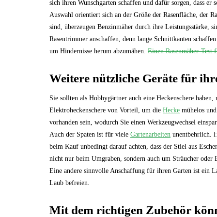
sich ihren Wunschgarten schaffen und dafür sorgen, dass er 
Auswahl orientiert sich an der Größe der Rasenfläche, der 
sind, überzeugen Benzinmäher durch ihre Leistungsstärke, sin
Rasentrimmer anschaffen, denn lange Schnittkanten schaffen
um Hindernisse herum abzumähen.
Einen Rasenmäher-Test fi
Weitere nützliche Geräte für ih
Sie sollten als Hobbygärtner auch eine Heckenschere haben, 
Elektroheckenschere von Vorteil, um die
Hecke
mühelos und s
vorhanden sein, wodurch Sie einen Werkzeugwechsel einspar
Auch der Spaten ist für viele
Gartenarbeiten
unentbehrlich. H
beim Kauf unbedingt darauf achten, dass der Stiel aus Eschen
nicht nur beim Umgraben, sondern auch um Sträucher oder
Eine andere sinnvolle Anschaffung für ihren Garten ist ein 
Laub befreien.
Mit dem richtigen Zubehör könn